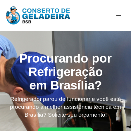
Ir
Mai
para
Men
o
conteúdo
Procurando por
Refrigeração
em Brasília?
Refrigerador parou de funcionar e você está
procurando a melhor assistência técnica em
Brasília? Solicite seu orçamento!