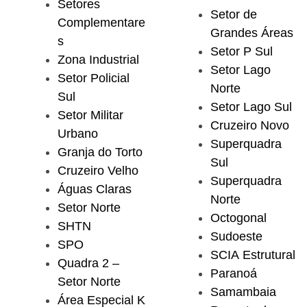
Setores
Setor de
Complementare
Grandes Áreas
s
Setor P Sul
Zona Industrial
Setor Lago
Setor Policial
Norte
Sul
Setor Lago Sul
Setor Militar
Cruzeiro Novo
Urbano
Superquadra
Granja do Torto
Sul
Cruzeiro Velho
Superquadra
Águas Claras
Norte
Setor Norte
Octogonal
SHTN
Sudoeste
SPO
SCIA Estrutural
Quadra 2 –
Paranoá
Setor Norte
Samambaia
Área Especial K