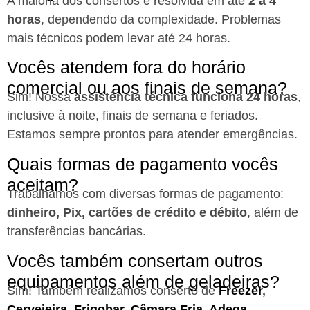
A maioria dos consertos é resolvida em até
2 a 4
horas
, dependendo da complexidade. Problemas
mais técnicos podem levar até 24 horas.
Vocês atendem fora do horário
comercial ou aos finais de semana?
Sim! Nossa
assistência técnica funciona 24 horas
,
inclusive à noite, finais de semana e feriados.
Estamos sempre prontos para atender emergências.
Quais formas de pagamento vocês
aceitam?
Trabalhamos com diversas formas de pagamento:
dinheiro, Pix, cartões de crédito e débito
, além de
transferências bancárias.
Vocês também consertam outros
equipamentos além de geladeiras?
Sim! Também realizamos conserto de
Freezer
,
Cervejeira
,
Frigobar
,
Câmara Fria
,
Adega