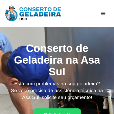
Ir
Mai
para
Men
o
conteúdo
Conserto de
Geladeira na Asa
Sul
Está com problemas na sua geladeira?
Se você precisa de assistência técnica na
Asa Sul, solicite seu orçamento!