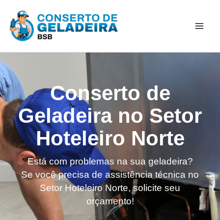
Ir
Mai
para
Men
o
conteúdo
Conserto de
Geladeira no Setor
Hoteleiro Norte
Está com problemas na sua geladeira?
Se você precisa de assistência técnica no
Setor Hoteleiro Norte, solicite seu
orçamento!