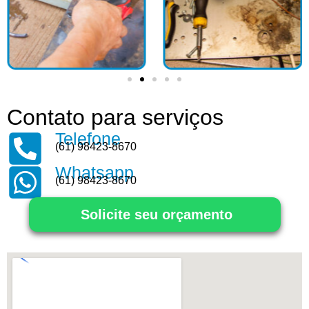
Contato para serviços
Telefone
(61) 98423-8670
Whatsapp
(61) 98423-8670
Solicite seu orçamento