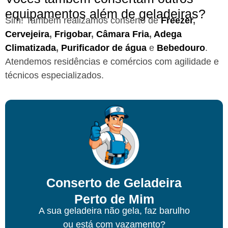
equipamentos além de geladeiras?
Sim! Também realizamos conserto de
Freezer
,
Cervejeira
,
Frigobar
,
Câmara Fria
,
Adega
Climatizada
,
Purificador de água
e
Bebedouro
.
Atendemos residências e comércios com agilidade e
técnicos especializados.
Conserto de Geladeira
Perto de Mim
A sua geladeira não gela, faz barulho
ou está com vazamento?