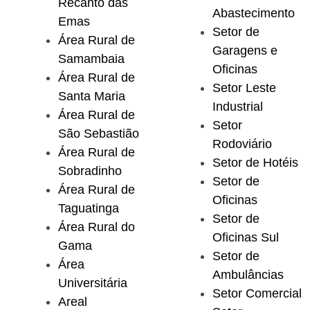
Recanto das
Abastecimento
Emas
Setor de
Área Rural de
Garagens e
Samambaia
Oficinas
Área Rural de
Setor Leste
Santa Maria
Industrial
Área Rural de
Setor
São Sebastião
Rodoviário
Área Rural de
Setor de Hotéis
Sobradinho
Setor de
Área Rural de
Oficinas
Taguatinga
Setor de
Área Rural do
Oficinas Sul
Gama
Setor de
Área
Ambulâncias
Universitária
Setor Comercial
Areal