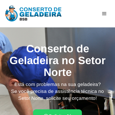
Ir
Mai
para
Men
o
conteúdo
Conserto de
Geladeira no Setor
Norte
Está com problemas na sua geladeira?
Se você precisa de assistência técnica no
Setor Norte, solicite seu orçamento!