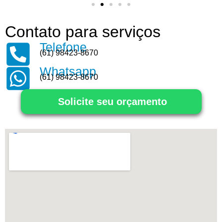
Contato para serviços
Telefone
(61) 98423-8670
Whatsapp
(61) 98423-8670
Solicite seu orçamento