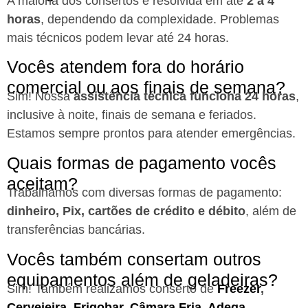
A maioria dos consertos é resolvida em até
2 a 4
horas
, dependendo da complexidade. Problemas
mais técnicos podem levar até 24 horas.
Vocês atendem fora do horário
comercial ou aos finais de semana?
Sim! Nossa
assistência técnica funciona 24 horas
,
inclusive à noite, finais de semana e feriados.
Estamos sempre prontos para atender emergências.
Quais formas de pagamento vocês
aceitam?
Trabalhamos com diversas formas de pagamento:
dinheiro, Pix, cartões de crédito e débito
, além de
transferências bancárias.
Vocês também consertam outros
equipamentos além de geladeiras?
Sim! Também realizamos conserto de
Freezer
,
Cervejeira
,
Frigobar
,
Câmara Fria
,
Adega