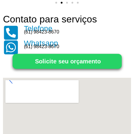
Contato para serviços
Telefone
(61) 98423-8670
Whatsapp
(61) 98423-8670
Solicite seu orçamento