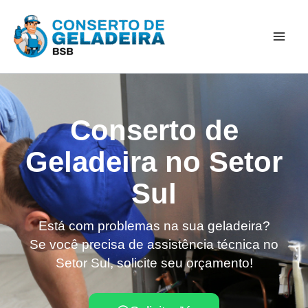
Ir
Mai
para
Men
o
conteúdo
Conserto de
Geladeira no Setor
Sul
Está com problemas na sua geladeira?
Se você precisa de assistência técnica no
Setor Sul, solicite seu orçamento!