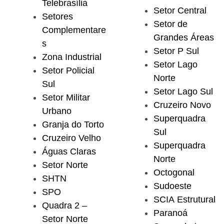
Telebrasília
Setor Central
Setores
Setor de
Complementare
Grandes Áreas
s
Setor P Sul
Zona Industrial
Setor Lago
Setor Policial
Norte
Sul
Setor Lago Sul
Setor Militar
Cruzeiro Novo
Urbano
Superquadra
Granja do Torto
Sul
Cruzeiro Velho
Superquadra
Águas Claras
Norte
Setor Norte
Octogonal
SHTN
Sudoeste
SPO
SCIA Estrutural
Quadra 2 –
Paranoá
Setor Norte