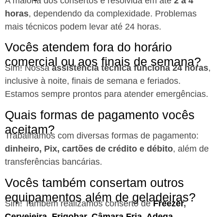
A maioria dos consertos é resolvida em até
2 a 4
horas
, dependendo da complexidade. Problemas
mais técnicos podem levar até 24 horas.
Vocês atendem fora do horário
comercial ou aos finais de semana?
Sim! Nossa
assistência técnica funciona 24 horas
,
inclusive à noite, finais de semana e feriados.
Estamos sempre prontos para atender emergências.
Quais formas de pagamento vocês
aceitam?
Trabalhamos com diversas formas de pagamento:
dinheiro, Pix, cartões de crédito e débito
, além de
transferências bancárias.
Vocês também consertam outros
equipamentos além de geladeiras?
Sim! Também realizamos conserto de
Freezer
,
Cervejeira
,
Frigobar
,
Câmara Fria
,
Adega