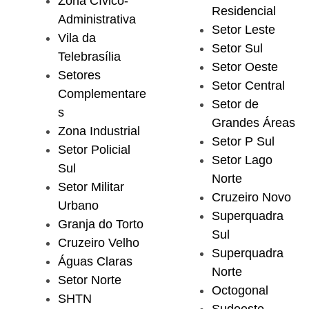
Zona Cívico-
Residencial
Administrativa
Setor Leste
Vila da
Setor Sul
Telebrasília
Setor Oeste
Setores
Setor Central
Complementare
Setor de
s
Grandes Áreas
Zona Industrial
Setor P Sul
Setor Policial
Setor Lago
Sul
Norte
Setor Militar
Cruzeiro Novo
Urbano
Superquadra
Granja do Torto
Sul
Cruzeiro Velho
Superquadra
Águas Claras
Norte
Setor Norte
Octogonal
SHTN
Sudoeste