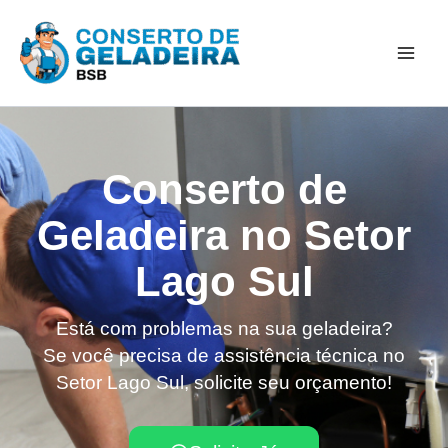
Ir
Mai
para
Men
o
conteúdo
Conserto de
Geladeira no Setor
Lago Sul
Está com problemas na sua geladeira?
Se você precisa de assistência técnica no
Setor Lago Sul, solicite seu orçamento!