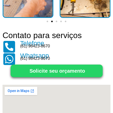
Contato para serviços
Telefone
(61) 98423-8670
Whatsapp
(61) 98423-8670
Solicite seu orçamento