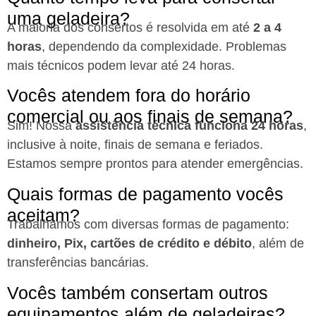
uma geladeira?
A maioria dos consertos é resolvida em até
2 a 4
horas
, dependendo da complexidade. Problemas
mais técnicos podem levar até 24 horas.
Vocês atendem fora do horário
comercial ou aos finais de semana?
Sim! Nossa
assistência técnica funciona 24 horas
,
inclusive à noite, finais de semana e feriados.
Estamos sempre prontos para atender emergências.
Quais formas de pagamento vocês
aceitam?
Trabalhamos com diversas formas de pagamento:
dinheiro, Pix, cartões de crédito e débito
, além de
transferências bancárias.
Vocês também consertam outros
equipamentos além de geladeiras?