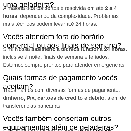
uma geladeira?
A maioria dos consertos é resolvida em até
2 a 4
horas
, dependendo da complexidade. Problemas
mais técnicos podem levar até 24 horas.
Vocês atendem fora do horário
comercial ou aos finais de semana?
Sim! Nossa
assistência técnica funciona 24 horas
,
inclusive à noite, finais de semana e feriados.
Estamos sempre prontos para atender emergências.
Quais formas de pagamento vocês
aceitam?
Trabalhamos com diversas formas de pagamento:
dinheiro, Pix, cartões de crédito e débito
, além de
transferências bancárias.
Vocês também consertam outros
equipamentos além de geladeiras?
Sim! Também realizamos conserto de
Freezer
,