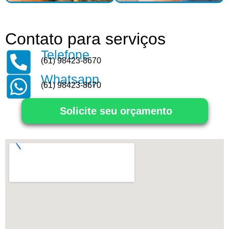
Contato para serviços
Telefone
(61) 98423-8670
Whatsapp
(61) 98423-8670
Solicite seu orçamento