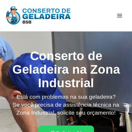
Ir
Mai
para
Men
o
conteúdo
Conserto de
Geladeira na Zona
Industrial
Está com problemas na sua geladeira?
Se você precisa de assistência técnica na
Zona Industrial, solicite seu orçamento!