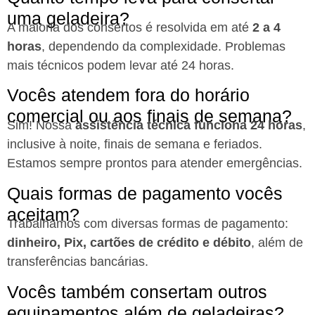
uma geladeira?
A maioria dos consertos é resolvida em até
2 a 4
horas
, dependendo da complexidade. Problemas
mais técnicos podem levar até 24 horas.
Vocês atendem fora do horário
comercial ou aos finais de semana?
Sim! Nossa
assistência técnica funciona 24 horas
,
inclusive à noite, finais de semana e feriados.
Estamos sempre prontos para atender emergências.
Quais formas de pagamento vocês
aceitam?
Trabalhamos com diversas formas de pagamento:
dinheiro, Pix, cartões de crédito e débito
, além de
transferências bancárias.
Vocês também consertam outros
equipamentos além de geladeiras?