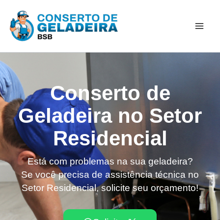
Ir
Mai
para
Men
o
conteúdo
Conserto de
Geladeira no Setor
Residencial
Está com problemas na sua geladeira?
Se você precisa de assistência técnica no
Setor Residencial, solicite seu orçamento!