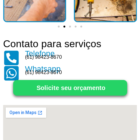
Contato para serviços
Telefone
(61) 98423-8670
Whatsapp
(61) 98423-8670
Solicite seu orçamento