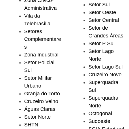
Zona Cívico-
Setor Sul
Administrativa
Setor Oeste
Vila da
Setor Central
Telebrasília
Setor de
Setores
Grandes Áreas
Complementare
Setor P Sul
s
Setor Lago
Zona Industrial
Norte
Setor Policial
Setor Lago Sul
Sul
Cruzeiro Novo
Setor Militar
Superquadra
Urbano
Sul
Granja do Torto
Superquadra
Cruzeiro Velho
Norte
Águas Claras
Octogonal
Setor Norte
Sudoeste
SHTN
SCIA Estrutural