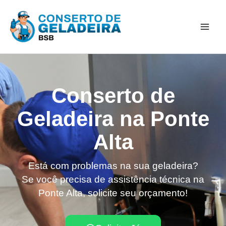
Ir
Mai
para
Men
o
conteúdo
Conserto de
Geladeira na Ponte
Alta
Está com problemas na sua geladeira?
Se você precisa de assistência técnica na
Ponte Alta, solicite seu orçamento!