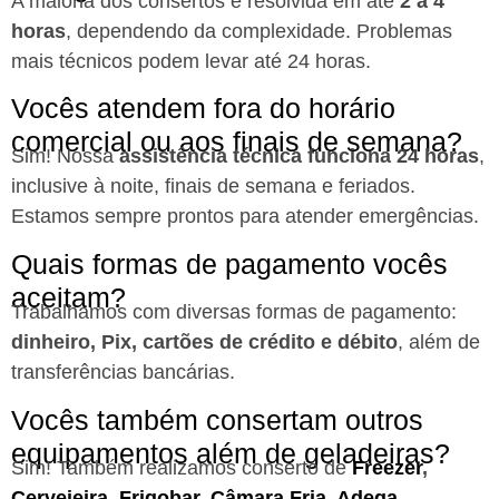
A maioria dos consertos é resolvida em até
2 a 4
horas
, dependendo da complexidade. Problemas
mais técnicos podem levar até 24 horas.
Vocês atendem fora do horário
comercial ou aos finais de semana?
Sim! Nossa
assistência técnica funciona 24 horas
,
inclusive à noite, finais de semana e feriados.
Estamos sempre prontos para atender emergências.
Quais formas de pagamento vocês
aceitam?
Trabalhamos com diversas formas de pagamento:
dinheiro, Pix, cartões de crédito e débito
, além de
transferências bancárias.
Vocês também consertam outros
equipamentos além de geladeiras?
Sim! Também realizamos conserto de
Freezer
,
Cervejeira
,
Frigobar
,
Câmara Fria
,
Adega