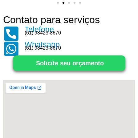
Contato para serviços
Telefone
(61) 98423-8670
Whatsapp
(61) 98423-8670
Solicite seu orçamento