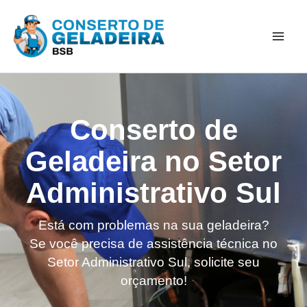
Ir
Mai
para
Men
o
conteúdo
Conserto de
Geladeira no Setor
Administrativo Sul
Está com problemas na sua geladeira?
Se você precisa de assistência técnica no
Setor Administrativo Sul, solicite seu
orçamento!