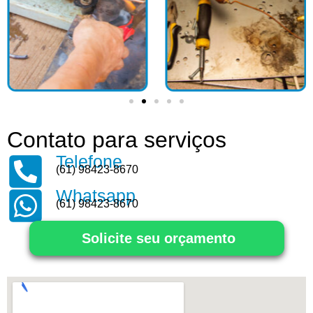
Contato para serviços
Telefone
(61) 98423-8670
Whatsapp
(61) 98423-8670
Solicite seu orçamento