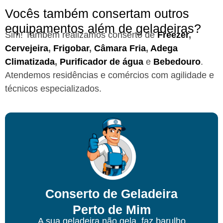
Vocês também consertam outros
equipamentos além de geladeiras?
Sim! Também realizamos conserto de
Freezer
,
Cervejeira
,
Frigobar
,
Câmara Fria
,
Adega
Climatizada
,
Purificador de água
e
Bebedouro
.
Atendemos residências e comércios com agilidade e
técnicos especializados.
Conserto de Geladeira
Perto de Mim
A sua geladeira não gela, faz barulho