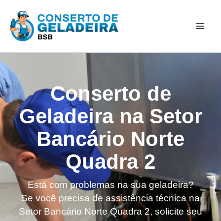
Ir
Mai
para
Men
o
conteúdo
Conserto de
Geladeira na Setor
Bancário Norte
Quadra 2
Está com problemas na sua geladeira?
Se você precisa de assistência técnica na
Setor Bancário Norte Quadra 2, solicite seu