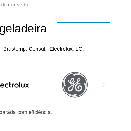
do conserto.
geladeira
o:
Brastemp
,
Consul
,
Electrolux
,
LG
,
arada com eficiência.