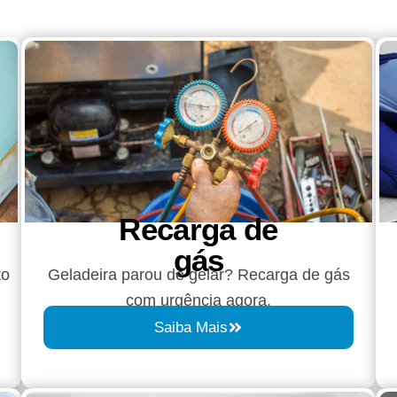
Recarga de
gás
to
Geladeira parou de gelar? Recarga de gás
com urgência agora.
Saiba Mais