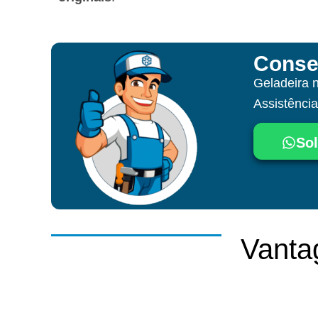
Conse
Geladeira 
Assistênci
Sol
Vanta