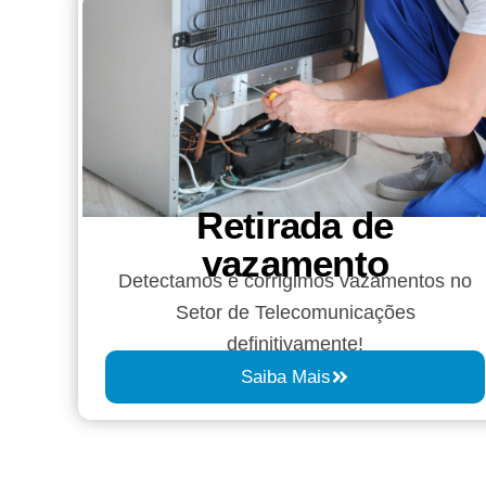
Retirada de
vazamento​​
Detectamos e corrigimos vazamentos no
Setor de Telecomunicações
definitivamente!
Saiba Mais