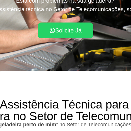
Está com problemas na sua geladeira?
ssistência técnica no Setor de Telecomunicações, so
Solicite Já
 Assistência Técnica para
ra no Setor de Telecomu
geladeira perto de mim
” no Setor de Telecomunicações