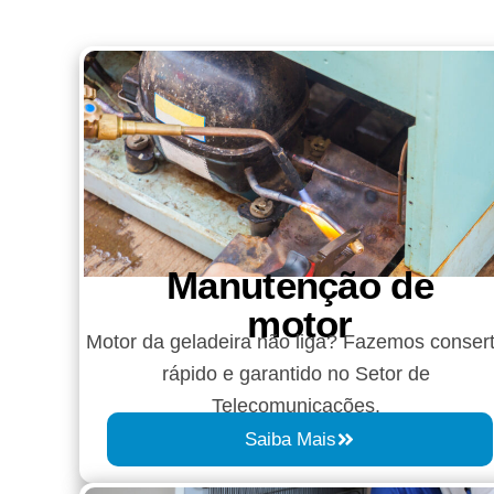
Manutenção de
motor
Motor da geladeira não liga? Fazemos conser
rápido e garantido no Setor de
Telecomunicações.
Saiba Mais