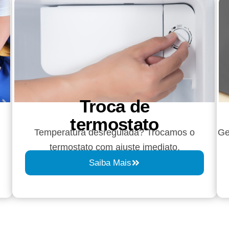
Troca de
termostato
Temperatura desregulada? Trocamos o
Ge
termostato com ajuste imediato.
Saiba Mais