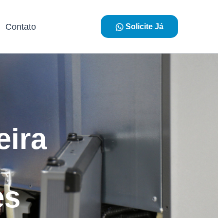
Contato
Solicite Já
eira
es