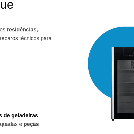
que
mos
residências,
reparos técnicos para
:
s de geladeiras
equadas e
peças