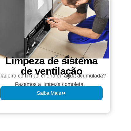
Limpeza de sistema
de ventilação
ladeira com mau cheiro ou água acumulada?
Fazemos a limpeza completa.
Saiba Mais