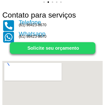
Contato para serviços
Telefone
(61) 98423-8670
Whatsapp
(61) 98423-8670
Solicite seu orçamento