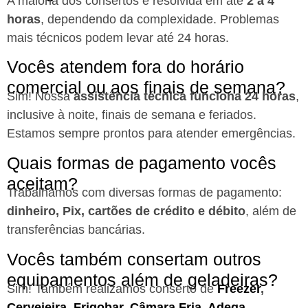
A maioria dos consertos é resolvida em até
2 a 4
horas
, dependendo da complexidade. Problemas
mais técnicos podem levar até 24 horas.
Vocês atendem fora do horário
comercial ou aos finais de semana?
Sim! Nossa
assistência técnica funciona 24 horas
,
inclusive à noite, finais de semana e feriados.
Estamos sempre prontos para atender emergências.
Quais formas de pagamento vocês
aceitam?
Trabalhamos com diversas formas de pagamento:
dinheiro, Pix, cartões de crédito e débito
, além de
transferências bancárias.
Vocês também consertam outros
equipamentos além de geladeiras?
Sim! Também realizamos conserto de
Freezer
,
Cervejeira
,
Frigobar
,
Câmara Fria
,
Adega