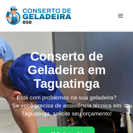
Ir
Mai
para
Men
o
conteúdo
Conserto de
Geladeira em
Taguatinga
Está com problemas na sua geladeira?
Se você precisa de assistência técnica em
Taguatinga, solicite seu orçamento!